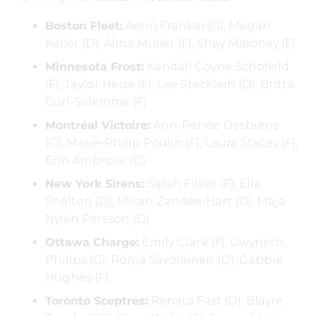
Boston Fleet:
Aerin Frankel (G), Megan
Keller (D), Alina Müller (F), Shay Maloney (F)
Minnesota Frost:
Kendall Coyne Schofield
(F), Taylor Heise (F), Lee Stecklein (D), Britta
Curl-Salemme (F)
Montréal Victoire:
Ann-Renée Desbiens
(G), Marie-Philip Poulin (F), Laura Stacey (F),
Erin Ambrose (D)
New York Sirens:
Sarah Fillier (F), Ella
Shelton (D), Micah Zandee-Hart (D), Maja
Nylén Persson (D)
Ottawa Charge:
Emily Clark (F), Gwyneth
Philips (G), Ronja Savolainen (D), Gabbie
Hughes (F)
Toronto Sceptres:
Renata Fast (D), Blayre